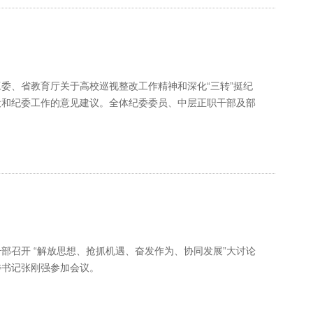
工委、省教育厅关于高校巡视整改工作精神和深化“三转”挺纪
设和纪委工作的意见建议。全体纪委委员、中层正职干部及部
干部召开 “解放思想、抢抓机遇、奋发作为、协同发展”大讨论
委书记张刚强参加会议。